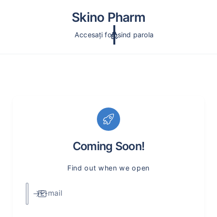
c
o
Skino Pharm
n
ți
Accesați folosind parola
n
u
t
Coming Soon!
Find out when we open
E-mail