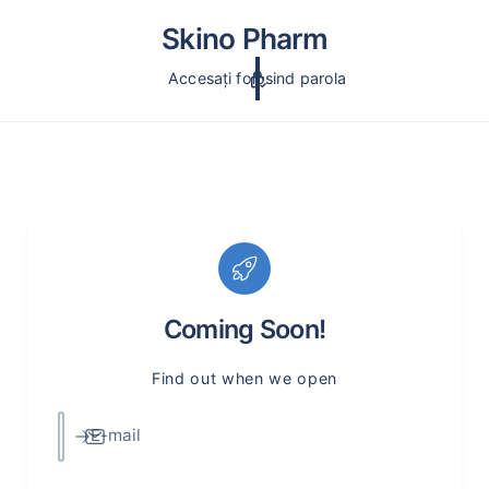
c
o
Skino Pharm
n
ți
Accesați folosind parola
n
u
t
Coming Soon!
Find out when we open
E-mail