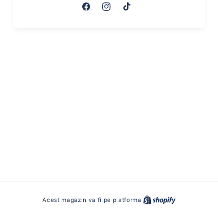
F
I
T
a
n
i
c
s
k
e
t
T
b
a
o
o
g
k
o
r
k
a
m
Acest magazin va fi pe platforma