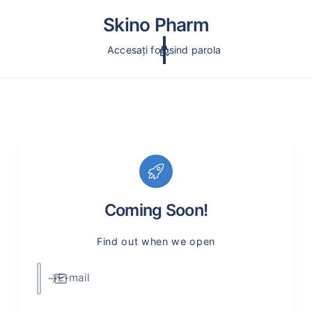
c
o
Skino Pharm
n
ți
Accesați folosind parola
n
u
t
Coming Soon!
Find out when we open
E-mail